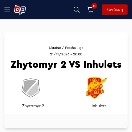
0
Σύνδεση
Ukraine / Persha Liga
21/11/2026 - 20:00
Zhytomyr 2 VS Inhulets
Zhytomyr 2
Inhulets