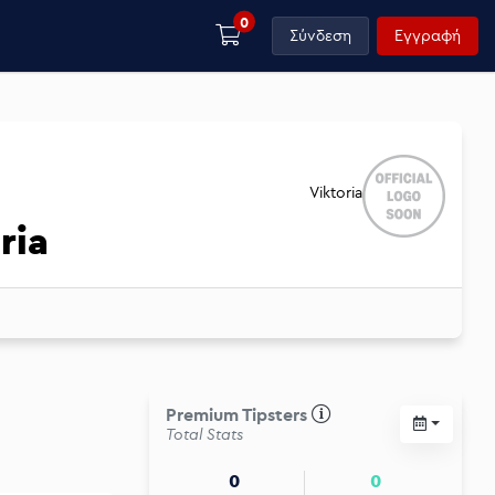
0
Σύνδεση
Εγγραφή
Viktoria
ria
Premium Tipsters
Total Stats
0
0