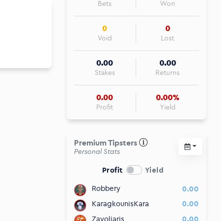
Bets
Won
0
0
Void
Lost
0.00
0.00
Stakes
Returns
0.00
0.00%
Κλείσιμο
Profit
Yield
Premium Tipsters
Personal Stats
Profit
Yield
Robbery
0.00
KaragkounisKara
0.00
Zavoliaris
0.00