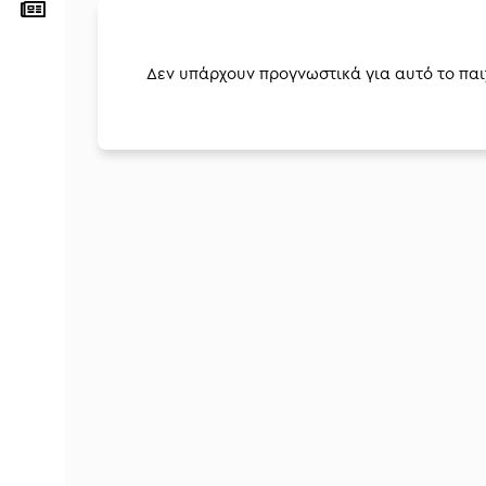
Δεν υπάρχουν προγνωστικά για αυτό το παι
Μενού
Betting community
Αναλύσεις
Στοιχηματικές
Διοργανώσεις