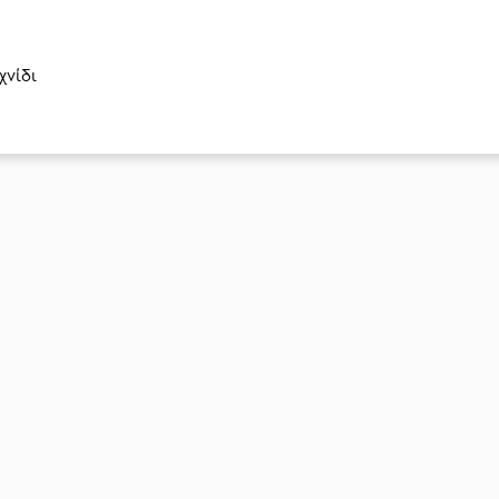
χνίδι