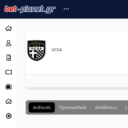
UCSA
Ανάλυση
Προγνωστικά
Αποδόσεις
L