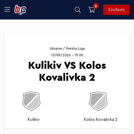
0
Σύνδεση
Ukraine / Persha Liga
13/09/2026 - 19:00
Kulikiv VS Kolos
Kovalivka 2
Kulikiv
Kolos Kovalivka 2