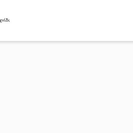
χνίδι