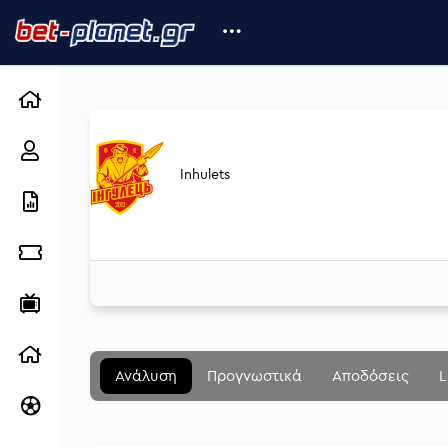
Inhulets
Ανάλυση
Προγνωστικά
Αποδόσεις
L