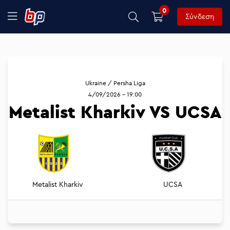
0
Σύνδεση
Ukraine / Persha Liga
4/09/2026 - 19:00
Metalist Kharkiv VS UCSA
Metalist Kharkiv
UCSA