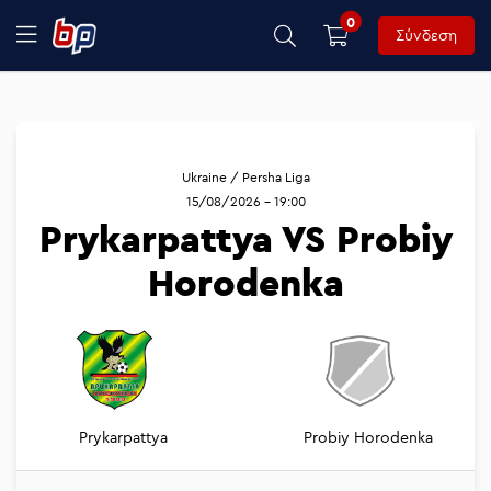
0
Σύνδεση
Ukraine / Persha Liga
15/08/2026 - 19:00
Prykarpattya VS Probiy
Horodenka
Prykarpattya
Probiy Horodenka