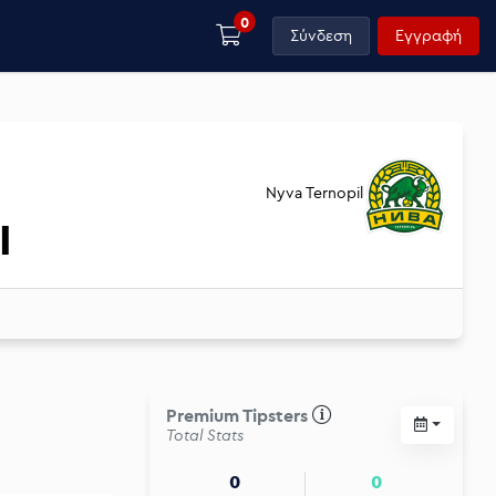
0
Σύνδεση
Εγγραφή
Nyva Ternopil
l
Premium Tipsters
Total Stats
0
0