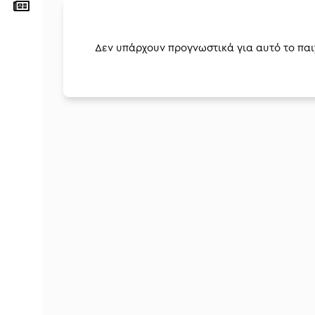
Δεν υπάρχουν προγνωστικά για αυτό το παι
Μενού
Betting community
Αναλύσεις
Στοιχηματικές
Διοργανώσεις