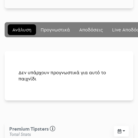
Ανάλυση
Προγνωστικά
Αποδόσεις
Live Αποδό
Μενού
Κλείσιμο
Δεν υπάρχουν προγνωστικά για αυτό το
παιχνίδι
Betting community
Αναλύσεις
Στοιχηματικές
Διοργανώσεις
Premium Tipsters
Total Stats