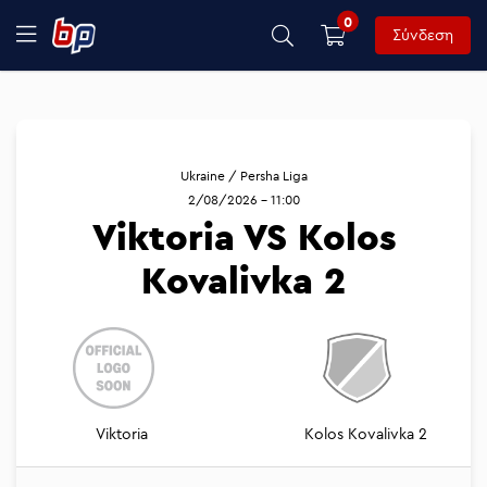
0
Σύνδεση
Ukraine / Persha Liga
2/08/2026 - 11:00
Viktoria VS Kolos
Kovalivka 2
Viktoria
Kolos Kovalivka 2