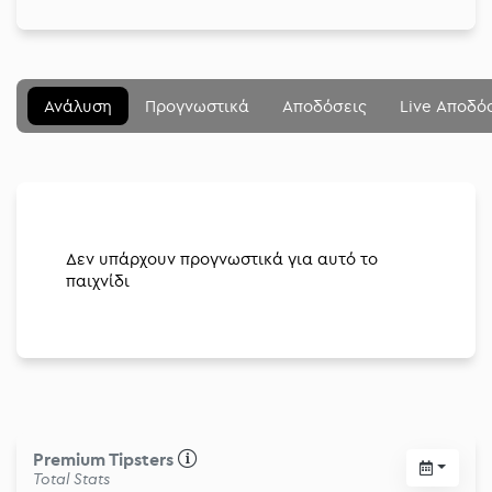
Ανάλυση
Προγνωστικά
Αποδόσεις
Live Αποδό
Μενού
Κλείσιμο
Δεν υπάρχουν προγνωστικά για αυτό το
παιχνίδι
Betting community
Αναλύσεις
Στοιχηματικές
Διοργανώσεις
Premium Tipsters
Total Stats