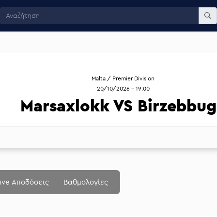
Malta / Premier Division
20/10/2026 - 19:00
Marsaxlokk VS Birzebbu
ive Αποδόσεις
Βαθμολογίες