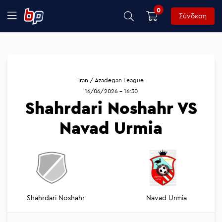
0
Σύνδεση
Iran / Azadegan League
16/06/2026 - 16:30
Shahrdari Noshahr VS
Navad Urmia
Shahrdari Noshahr
Navad Urmia