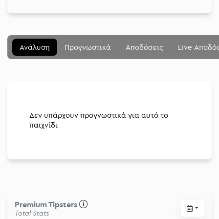
Ανάλυση
Προγνωστικά
Αποδόσεις
Live Αποδό
Μενού
Κλείσιμο
Δεν υπάρχουν προγνωστικά για αυτό το
παιχνίδι
Betting community
Αναλύσεις
Στοιχηματικές
Διοργανώσεις
Premium Tipsters
Total Stats