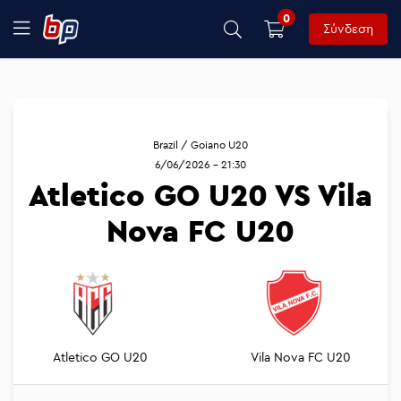
0
Σύνδεση
Brazil / Goiano U20
6/06/2026 - 21:30
Atletico GO U20 VS Vila
Nova FC U20
Atletico GO U20
Vila Nova FC U20