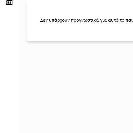
Δεν υπάρχουν προγνωστικά για αυτό το παι
Μενού
Betting community
Αναλύσεις
Στοιχηματικές
Διοργανώσεις