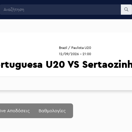
Brazil / Paulista U20
12/09/2026 - 21:00
rtuguesa U20 VS Sertaozin
ive Αποδόσεις
Βαθμολογίες