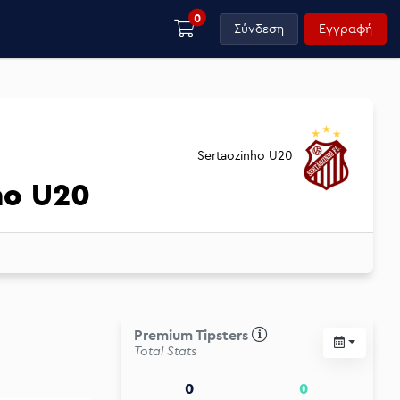
0
Σύνδεση
Εγγραφή
Sertaozinho U20
ho U20
Premium Tipsters
Total Stats
0
0