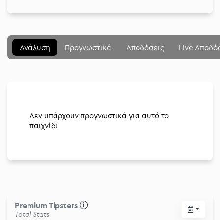
Ανάλυση
Προγνωστικά
Αποδόσεις
Live Αποδό
Μενού
Κλείσιμο
Δεν υπάρχουν προγνωστικά για αυτό το
παιχνίδι
Betting community
Αναλύσεις
Στοιχηματικές
Διοργανώσεις
Premium Tipsters
Total Stats