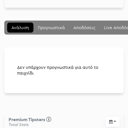
Ανάλυση
Προγνωστικά
Αποδόσεις
Live Αποδό
Μενού
Κλείσιμο
Δεν υπάρχουν προγνωστικά για αυτό το
παιχνίδι
Betting community
Αναλύσεις
Στοιχηματικές
Διοργανώσεις
Premium Tipsters
Total Stats