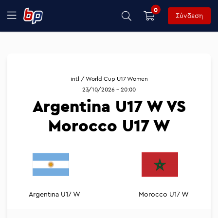
0
Σύνδεση
intl / World Cup U17 Women
23/10/2026 - 20:00
Argentina U17 W VS
Morocco U17 W
Argentina U17 W
Morocco U17 W