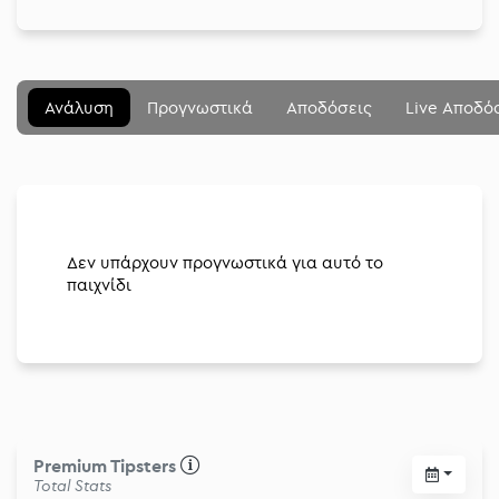
Ανάλυση
Προγνωστικά
Αποδόσεις
Live Αποδό
Μενού
Κλείσιμο
Δεν υπάρχουν προγνωστικά για αυτό το
παιχνίδι
Betting community
Αναλύσεις
Στοιχηματικές
Διοργανώσεις
Premium Tipsters
Total Stats