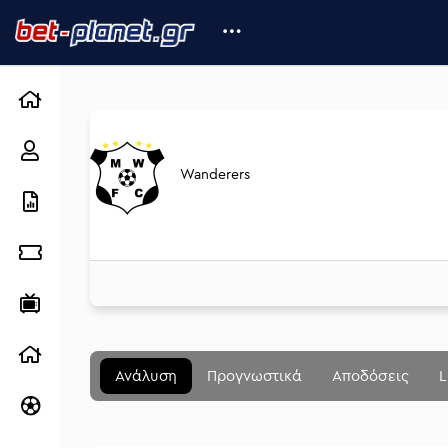
Wanderers
Ανάλυση
Προγνωστικά
Αποδόσεις
L