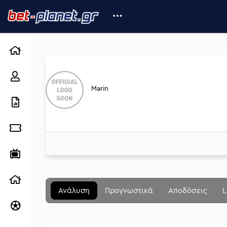
Marin
Ανάλυση
Προγνωστικά
Αποδόσεις
L