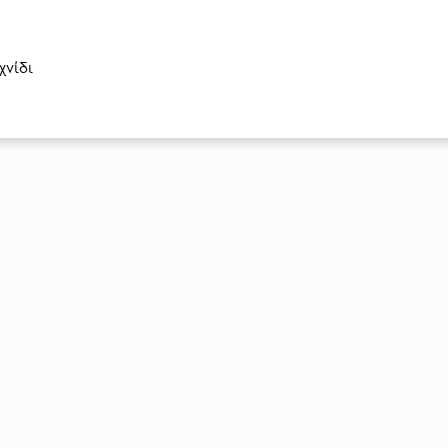
χνίδι