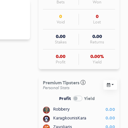
Bets
Won
0
0
Void
Lost
0.00
0.00
Stakes
Returns
0.00
0.00%
Κλείσιμο
Profit
Yield
Premium Tipsters
Personal Stats
Profit
Yield
Robbery
0.00
KaragkounisKara
0.00
Zavoliaris
0.00