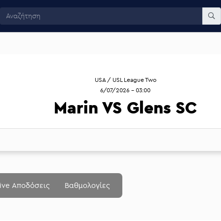
USA / USL League Two
6/07/2026 - 03:00
Marin VS Glens SC
ive Αποδόσεις
Βαθμολογίες