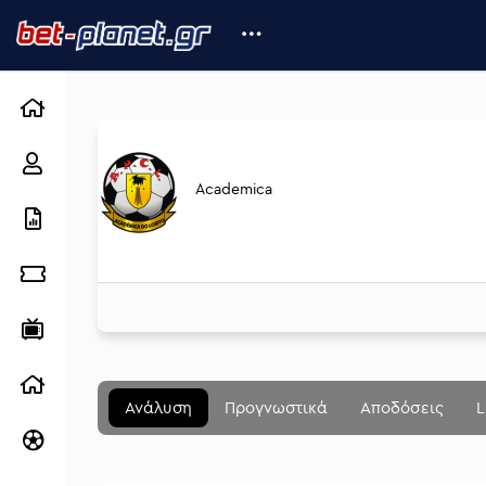
Academica
Ανάλυση
Προγνωστικά
Αποδόσεις
L