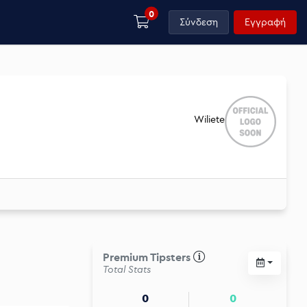
0
Σύνδεση
Εγγραφή
Wiliete
Premium Tipsters
Total Stats
0
0