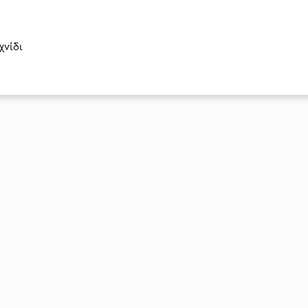
χνίδι