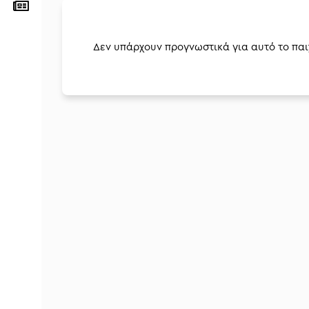
Δεν υπάρχουν προγνωστικά για αυτό το παι
Μενού
Betting community
Αναλύσεις
Στοιχηματικές
Διοργανώσεις