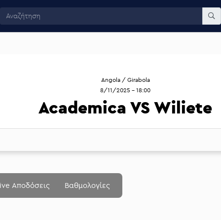
Angola / Girabola
8/11/2025 - 18:00
Academica VS Wiliete
ive Αποδόσεις
Βαθμολογίες