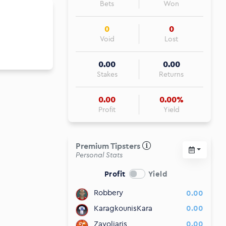
Bets
Won
0
0
Void
Lost
0.00
0.00
Stakes
Returns
0.00
0.00%
Κλείσιμο
Profit
Yield
Premium Tipsters
Personal Stats
Profit
Yield
Robbery
0.00
KaragkounisKara
0.00
Zavoliaris
0.00