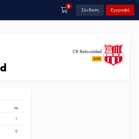
0
Σύνδεση
Εγγραφή
CR Belouizdad
2.00
ad
OL
1
0