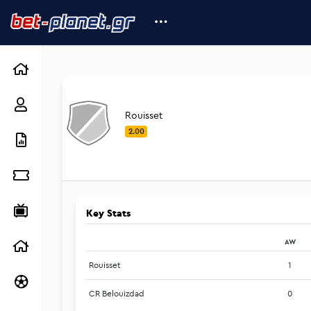
Rouisset
2.00
Key Stats
AW
Rouisset
1
CR Belouizdad
0