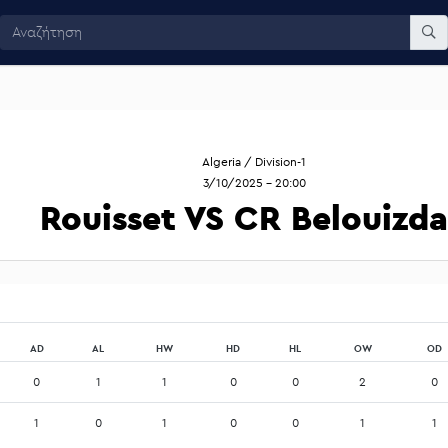
Algeria / Division-1
3/10/2025 - 20:00
Rouisset VS CR Belouizd
AD
AL
HW
HD
HL
OW
OD
0
1
1
0
0
2
0
1
0
1
0
0
1
1