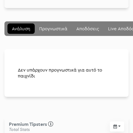
Ανάλυση
Προγνωστικά
Αποδόσεις
Live Αποδό
Μενού
Κλείσιμο
Δεν υπάρχουν προγνωστικά για αυτό το
παιχνίδι
Betting community
Αναλύσεις
Στοιχηματικές
Διοργανώσεις
Premium Tipsters
Total Stats