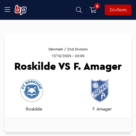
0
Σύνδεση
Denmark / 2nd Division
17/10/2025 - 20:00
Roskilde VS F. Amager
Roskilde
F. Amager