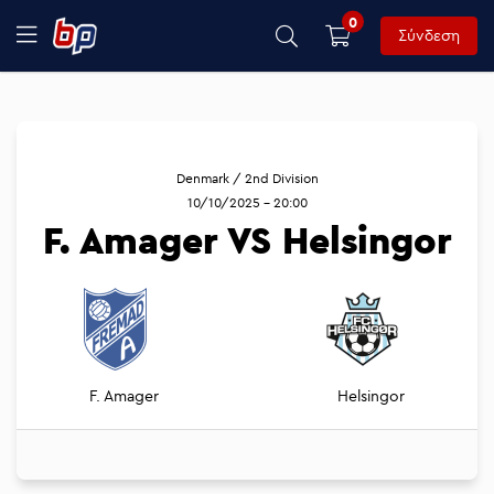
0
Σύνδεση
Denmark / 2nd Division
10/10/2025 - 20:00
F. Amager VS Helsingor
F. Amager
Helsingor