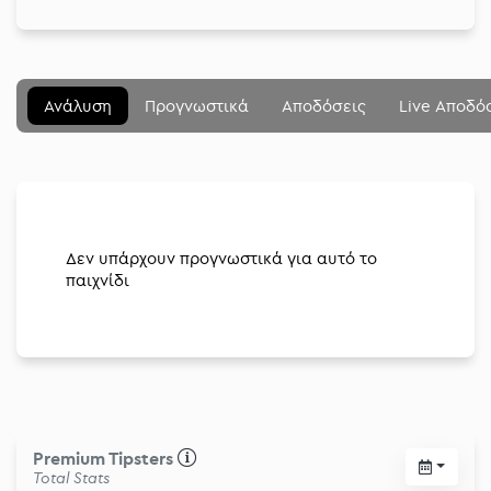
Ανάλυση
Προγνωστικά
Αποδόσεις
Live Αποδό
Μενού
Κλείσιμο
Δεν υπάρχουν προγνωστικά για αυτό το
παιχνίδι
Betting community
Αναλύσεις
Στοιχηματικές
Διοργανώσεις
Premium Tipsters
Total Stats