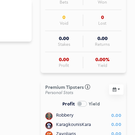
Bets
Won
0
0
Void
Lost
0.00
0.00
Stakes
Returns
0.00
0.00%
Κλείσιμο
Profit
Yield
Premium Tipsters
Personal Stats
Profit
Yield
Robbery
0.00
KaragkounisKara
0.00
Zavoliaris
0.00