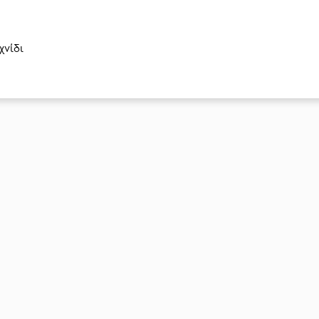
χνίδι