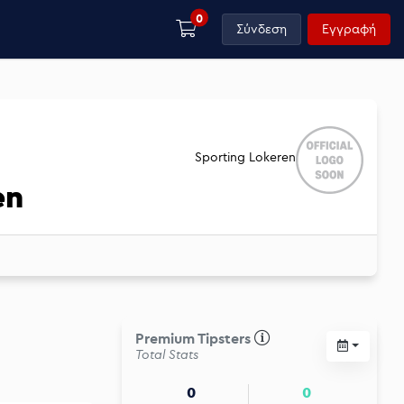
0
Σύνδεση
Εγγραφή
Sporting Lokeren
en
Premium Tipsters
Total Stats
0
0