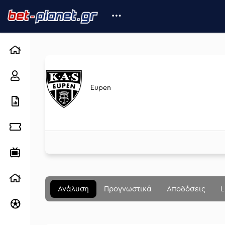
Eupen
Ανάλυση
Προγνωστικά
Αποδόσεις
L