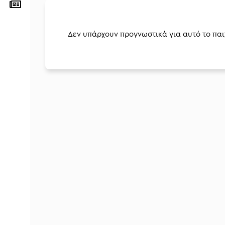
Δεν υπάρχουν προγνωστικά για αυτό το παι
Μενού
Betting community
Αναλύσεις
Στοιχηματικές
Διοργανώσεις