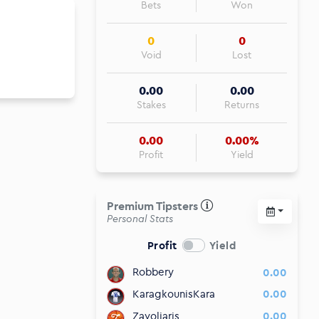
Bets
Won
0
0
Void
Lost
0.00
0.00
Stakes
Returns
0.00
0.00%
Κλείσιμο
Profit
Yield
Premium Tipsters
Personal Stats
Profit
Yield
Robbery
0.00
KaragkounisKara
0.00
Zavoliaris
0.00