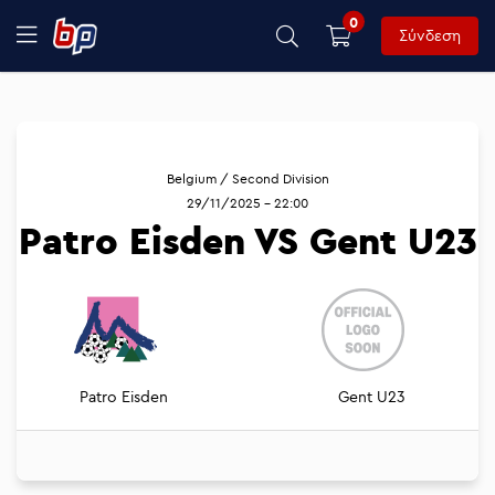
0
Σύνδεση
Belgium / Second Division
29/11/2025 - 22:00
Patro Eisden VS Gent U23
Patro Eisden
Gent U23