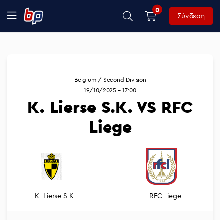
0
Σύνδεση
Belgium / Second Division
19/10/2025 - 17:00
K. Lierse S.K. VS RFC
Liege
K. Lierse S.K.
RFC Liege