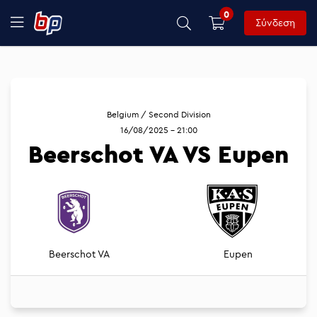
0
Σύνδεση
Belgium / Second Division
16/08/2025 - 21:00
Beerschot VA VS Eupen
Beerschot VA
Eupen