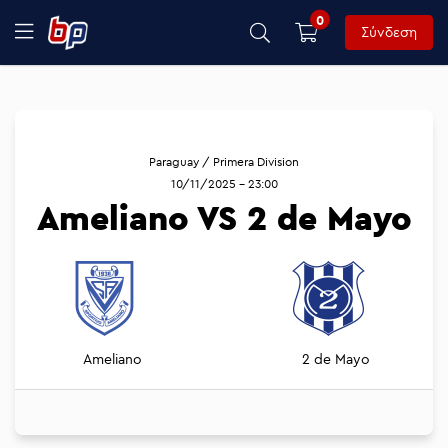
0
Σύνδεση
Paraguay / Primera Division
10/11/2025 - 23:00
Ameliano VS 2 de Mayo
Ameliano
2 de Mayo