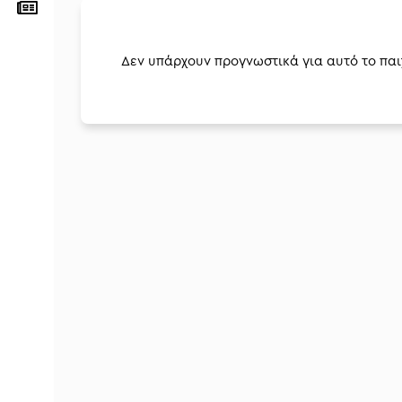
Δεν υπάρχουν προγνωστικά για αυτό το παι
Μενού
Betting community
Αναλύσεις
Στοιχηματικές
Διοργανώσεις