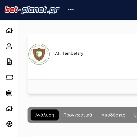
Atl. Tembetary
Ανάλυση
Προγνωστικά
Αποδόσεις
L