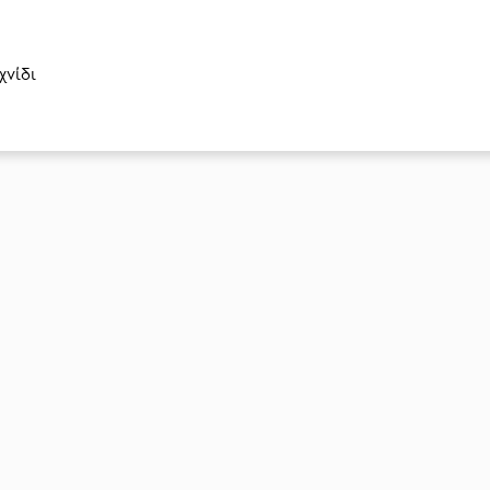
χνίδι