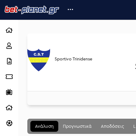
Sportivo Trinidense
Ανάλυση
Προγνωστικά
Αποδόσεις
L