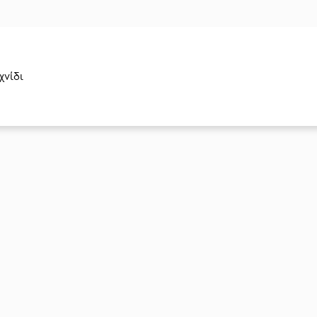
χνίδι