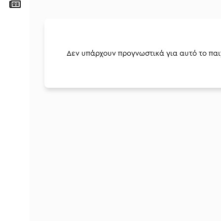
Δεν υπάρχουν προγνωστικά για αυτό το παι
Μενού
Betting community
Αναλύσεις
Στοιχηματικές
Διοργανώσεις