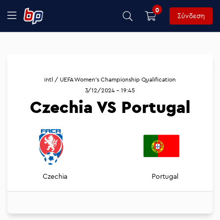
0
Σύνδεση
intl / UEFA Women's Championship Qualification
3/12/2024 - 19:45
Czechia VS Portugal
Czechia
Portugal