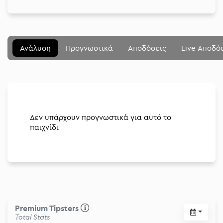
Ανάλυση
Προγνωστικά
Αποδόσεις
Live Αποδό
Μενού
Κλείσιμο
Δεν υπάρχουν προγνωστικά για αυτό το
παιχνίδι
Betting community
Αναλύσεις
Στοιχηματικές
Διοργανώσεις
Premium Tipsters
Total Stats