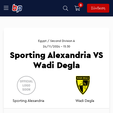
0
Σύνδεση
Egypt / Second Division A
24/11/2024 - 15:30
Sporting Alexandria VS
Wadi Degla
Sporting Alexandria
Wadi Degla