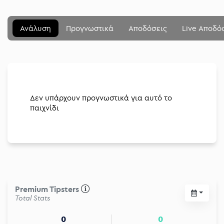
Ανάλυση
Προγνωστικά
Αποδόσεις
Live Αποδό
Δεν υπάρχουν προγνωστικά για αυτό το
Μενού
Κλείσιμο
παιχνίδι
Betting community
Αναλύσεις
Στοιχηματικές
Premium Tipsters
Total Stats
Διοργανώσεις
0
0