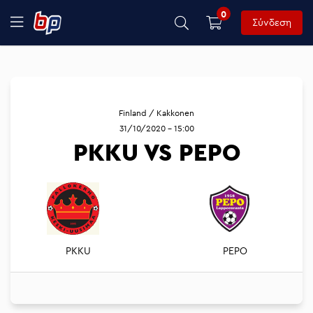
0
Σύνδεση
Finland / Kakkonen
31/10/2020 - 15:00
PKKU VS PEPO
PKKU
PEPO