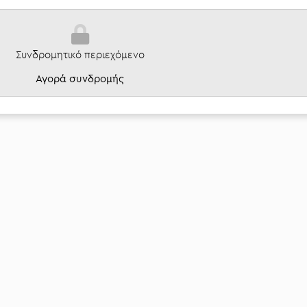
Συνδρομητικό περιεχόμενο
Αγορά συνδρομής