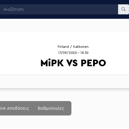
Finland / Kakkonen
17/09/2020 - 18:30
MiPK VS PEPO
ive Αποδόσεις
Βαθμολογίες