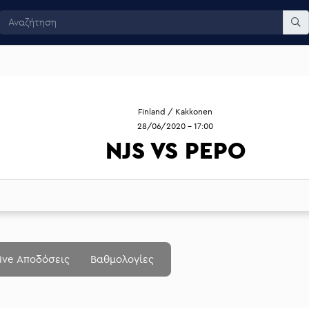
Finland / Kakkonen
28/06/2020 - 17:00
NJS VS PEPO
ive Αποδόσεις
Βαθμολογίες