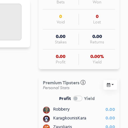
Bets
Won
0
0
Void
Lost
0.00
0.00
Stakes
Returns
0.00
0.00%
Κλείσιμο
Profit
Yield
Premium Tipsters
Personal Stats
Profit
Yield
Robbery
0.00
KaragkounisKara
0.00
Zavoliaris
0.00