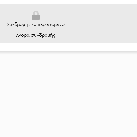
Συνδρομητικό περιεχόμενο
Αγορά συνδρομής