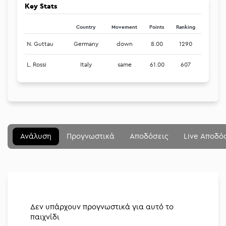
Key Stats
Country
Movement
Points
Ranking
N. Guttau
Germany
down
8.00
1290
L. Rossi
Italy
same
61.00
607
Μενού
Κλείσιμο
Betting community
Ανάλυση
Προγνωστικά
Αποδόσεις
Live Αποδό
Αναλύσεις
Στοιχηματικές
Διοργανώσεις
Δεν υπάρχουν προγνωστικά για αυτό το
παιχνίδι