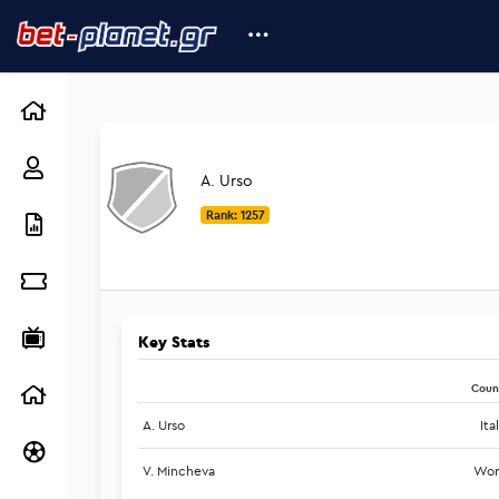
A. Urso
Rank: 1257
Key Stats
Coun
A. Urso
Ita
V. Mincheva
Wor