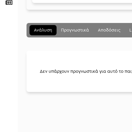
Ανάλυση
Προγνωστικά
Αποδόσεις
L
Μενού
Δεν υπάρχουν προγνωστικά για αυτό το παι
Betting community
Αναλύσεις
Στοιχηματικές
Διοργανώσεις