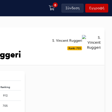
0
Σύνδεση
Εγγραφή
S. Vincent Ruggeri
Rank: 705
uggeri
Ranking
912
705