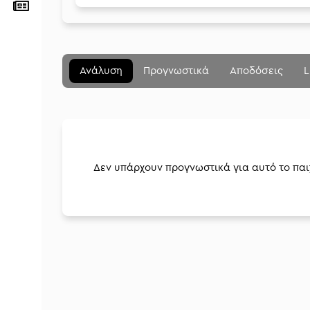
Ανάλυση
Προγνωστικά
Αποδόσεις
L
Μενού
Δεν υπάρχουν προγνωστικά για αυτό το παι
Betting community
Αναλύσεις
Στοιχηματικές
Διοργανώσεις