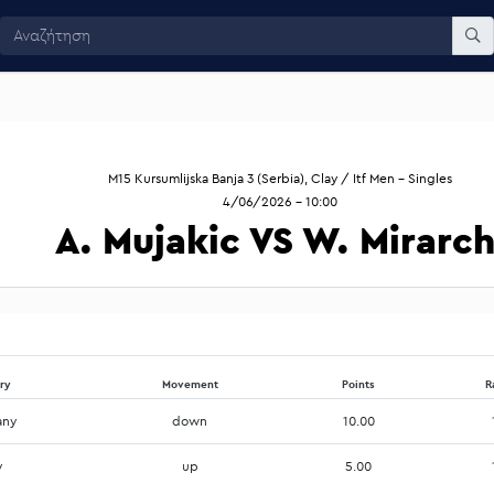
M15 Kursumlijska Banja 3 (Serbia), Clay / Itf Men - Singles
4/06/2026 - 10:00
A. Mujakic VS W. Mirarch
ry
Movement
Points
R
any
down
10.00
y
up
5.00