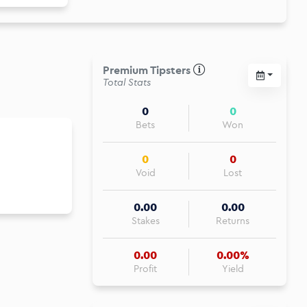
Premium Tipsters
Total Stats
0
0
Bets
Won
Κλείσιμο
0
0
Void
Lost
0.00
0.00
Stakes
Returns
0.00
0.00%
Profit
Yield