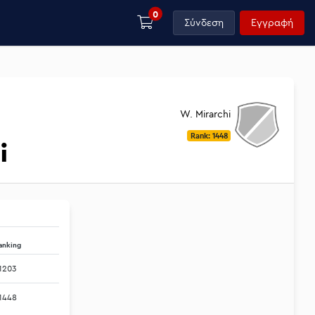
0
Σύνδεση
Εγγραφή
W. Mirarchi
Rank: 1448
i
anking
1203
1448