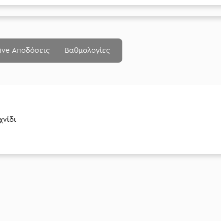
ive Αποδόσεις
Βαθμολογίες
χνίδι