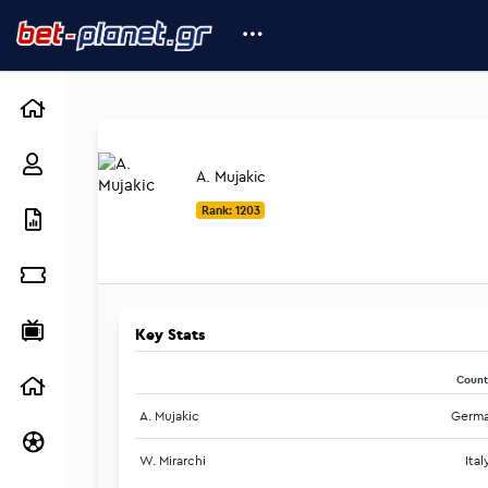
A. Mujakic
Rank: 1203
Key Stats
Count
A. Mujakic
Germ
W. Mirarchi
Ital