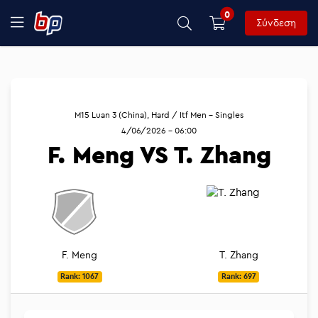
0
Σύνδεση
M15 Luan 3 (China), Hard / Itf Men - Singles
4/06/2026 - 06:00
F. Meng VS T. Zhang
F. Meng
T. Zhang
Rank: 1067
Rank: 697