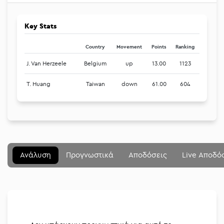
Key Stats
Country
Movement
Points
Ranking
J. Van Herzeele
Belgium
up
13.00
1123
T. Huang
Taiwan
down
61.00
604
Μενού
Κλείσιμο
Betting community
Ανάλυση
Προγνωστικά
Αποδόσεις
Live Αποδό
Αναλύσεις
Στοιχηματικές
Διοργανώσεις