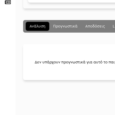
Ανάλυση
Προγνωστικά
Αποδόσεις
L
Μενού
Δεν υπάρχουν προγνωστικά για αυτό το παι
Betting community
Αναλύσεις
Στοιχηματικές
Διοργανώσεις