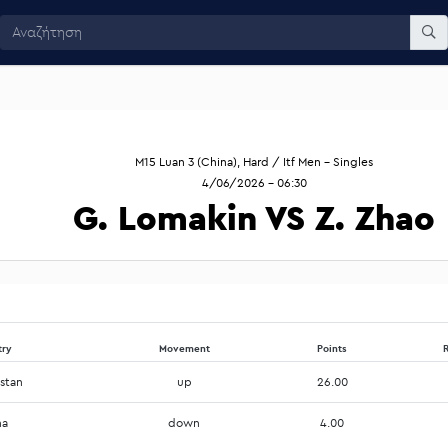
M15 Luan 3 (China), Hard / Itf Men - Singles
4/06/2026 - 06:30
G. Lomakin VS Z. Zhao
try
Movement
Points
stan
up
26.00
na
down
4.00