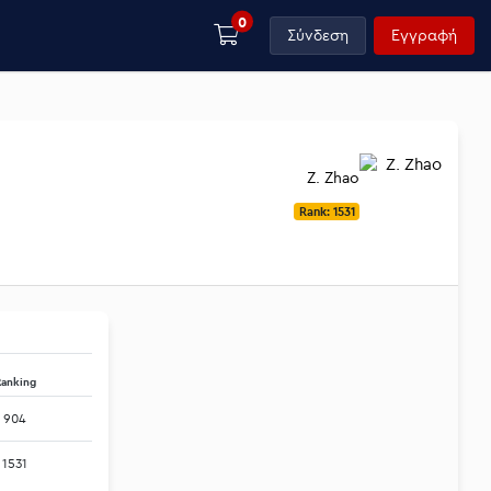
0
Σύνδεση
Εγγραφή
Z. Zhao
Rank: 1531
Ranking
904
1531