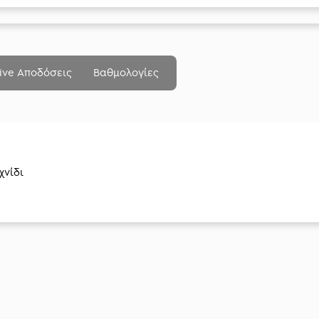
ive Αποδόσεις
Βαθμολογίες
χνίδι